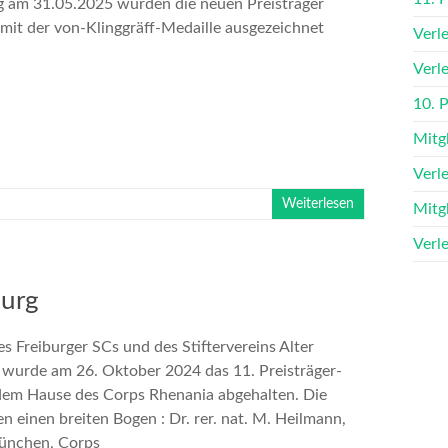
 am 31.05.2025 wurden die neuen Preisträger
 mit der von-Klinggräff-Medaille ausgezeichnet
Verl
Verl
10. 
Mitg
Verl
Weiterlesen
Mitg
Verl
burg
s Freiburger SCs und des Stiftervereins Alter
wurde am 26. Oktober 2024 das 11. Preisträger-
em Hause des Corps Rhenania abgehalten. Die
n einen breiten Bogen : Dr. rer. nat. M. Heilmann,
München, Corps