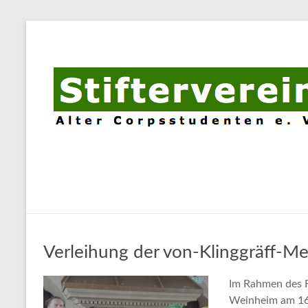
Stifterverein
Alter
Corpsstudenten
e.V.
Leistung
verdient
Anerkennung
Verleihung der von-Klinggräff-Me
Im Rahmen des F
Weinheim am 16