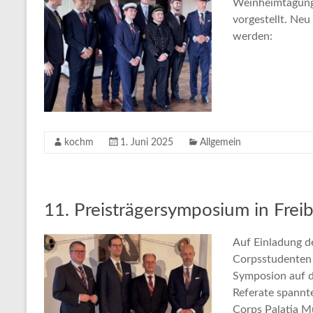
Weinheimtagung
vorgestellt. Neu
werden:
kochm
1. Juni 2025
Allgemein
11. Preisträgersymposium in Frei
Auf Einladung de
Corpsstudenten 
Symposion auf d
Referate spannte
Corps Palatia 