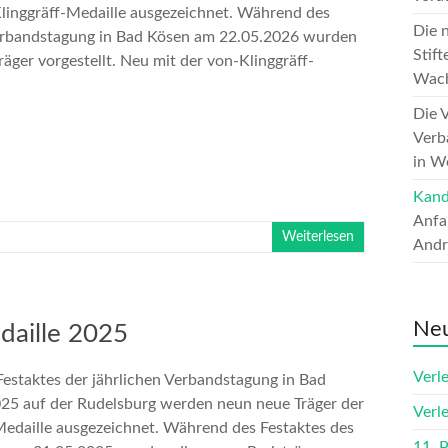
Klinggräff-Medaille ausgezeichnet. Während des
Die 
erbandstagung in Bad Kösen am 22.05.2026 wurden
Stift
räger vorgestellt. Neu mit der von-Klinggräff-
Wach
Die 
Verb
in W
Kand
Anfa
Weiterlesen
Andr
Neu
daille 2025
Verl
estaktes der jährlichen Verbandstagung in Bad
25 auf der Rudelsburg werden neun neue Träger der
Verl
Medaille ausgezeichnet. Während des Festaktes des
11. 